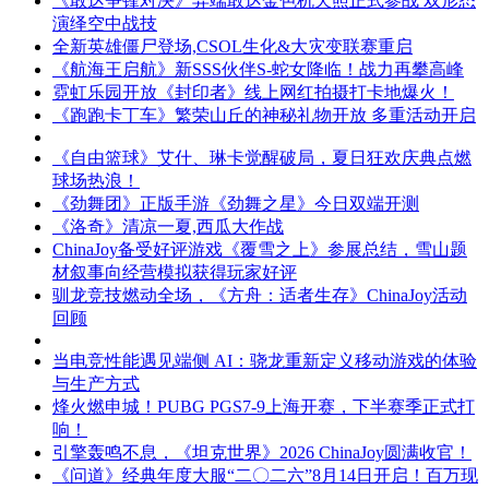
《敢达争锋对决》异端敢达金色机天照正式参战 双形态
演绎空中战技
全新英雄僵尸登场,CSOL生化&大灾变联赛重启
《航海王启航》新SSS伙伴S-蛇女降临！战力再攀高峰
霓虹乐园开放《封印者》线上网红拍摄打卡地爆火！
《跑跑卡丁车》繁荣山丘的神秘礼物开放 多重活动开启
《自由篮球》艾什、琳卡觉醒破局，夏日狂欢庆典点燃
球场热浪！
《劲舞团》正版手游《劲舞之星》今日双端开测
《洛奇》清凉一夏,西瓜大作战
ChinaJoy备受好评游戏《覆雪之上》参展总结，雪山题
材叙事向经营模拟获得玩家好评
驯龙竞技燃动全场，《方舟：适者生存》ChinaJoy活动
回顾
当电竞性能遇见端侧 AI：骁龙重新定义移动游戏的体验
与生产方式
烽火燃申城！PUBG PGS7-9上海开赛，下半赛季正式打
响！
引擎轰鸣不息，《坦克世界》2026 ChinaJoy圆满收官！
《问道》经典年度大服“二〇二六”8月14日开启！百万现