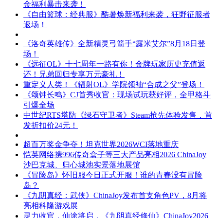
金福利暴击来袭！
《自由篮球：经典服》酷暑焕新福利来袭，狂野征服者
返场！
《洛奇英雄传》全新精灵弓箭手“露米艾尔”8月18日登
场！
《远征OL》十七周年一路有你！金牌玩家历史充值返
还！兄弟回归专享万元豪礼！
重定义人类！《辐射OL》学院领袖“合成之父”登场！
《颂钟长鸣》CJ首秀收官：现场试玩获好评，全甲格斗
引爆全场
中世纪RTS塔防《绿石守卫者》Steam抢先体验发售，首
发折扣价24元！
超百万奖金争夺！坦克世界2026WCI落地重庆
恺英网络携996传奇盒子等三大产品亮相2026 ChinaJoy
沙巴克城、归心城池实景落地展馆
《冒险岛》怀旧服今日正式开服！谁的青春没有冒险
岛？
《九阴真经：武侠》ChinaJoy发布首支角色PV，8月将
亮相科隆游戏展
灵力收官，仙途将启，《九阴真经修仙》ChinaJoy2026