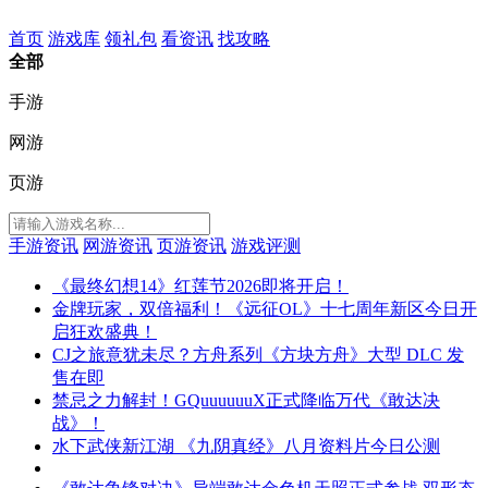
首页
游戏库
领礼包
看资讯
找攻略
全部
手游
网游
页游
手游资讯
网游资讯
页游资讯
游戏评测
《最终幻想14》红莲节2026即将开启！
金牌玩家，双倍福利！《远征OL》十七周年新区今日开
启狂欢盛典！
CJ之旅意犹未尽？方舟系列《方块方舟》大型 DLC 发
售在即
禁忌之力解封！GQuuuuuuX正式降临万代《敢达决
战》！
水下武侠新江湖 《九阴真经》八月资料片今日公测